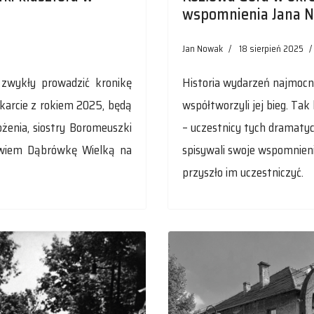
wspomnienia Jana 
Jan Nowak
18 sierpień 2025
 zwykły prowadzić kronikę
Historia wydarzeń najmocni
 karcie z rokiem 2025, będą
współtworzyli jej bieg. Ta
ożenia, siostry Boromeuszki
– uczestnicy tych dramatyc
bowiem Dąbrówkę Wielką na
spisywali swoje wspomnieni
przyszło im uczestniczyć.