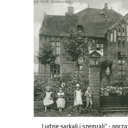
„Ludzie sarkali i szemrali” - pocz