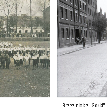
Brzeziniok z „Górki”