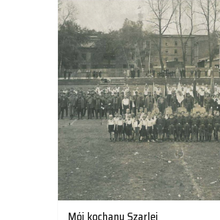
Mój kochany Szarlej