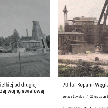
lkiej od drugiej
70-lat Kopalni Węgl
zej wojny światowej
Łukasz Żywulski
25 grudzień 