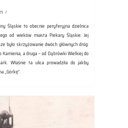
25
y Śląskie to obecnie peryferyjna dzielnica
nego od wieków miasta Piekary Śląskie. Jej
e było skrzyżowanie dwóch głównych dróg:
o Kamienia, a druga – od Dąbrówki Wielkiej do
bark. Właśnie ta ulica prowadziła do jakby
na „Górkę”.