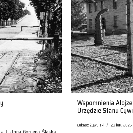
cy
Wspomnienia Alojze
Urzędzie Stanu Cyw
Łukasz Żywulski
23 luty 2025
a historia Górnego Śląska