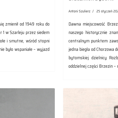
Antoni Szulierz
25 styczeń 20
 się zmienił od 1949 roku do
Dawna miejscowość Brzezin
r 1 w Szarleju przez siedem
naszego historycznie zna
sołe i smutne, wśród stopni
centralnym punktem zawsz
enie było wspaniałe – wyjazd
jedna biegła od Chorzowa d
bytomskiej dzielnicy Roz
oddzielnej części Brzezin – 