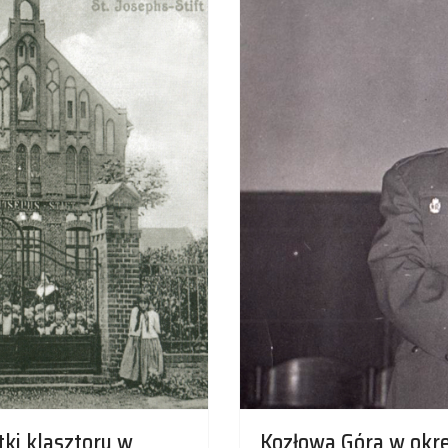
ątki klasztoru w
Kozłowa Góra w okre