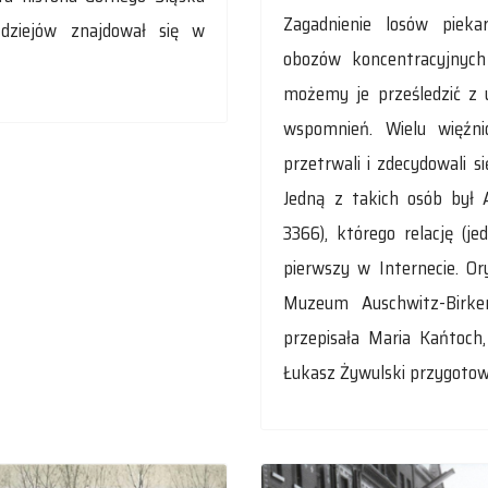
Zagadnienie losów piekar
 dziejów znajdował się w
obozów koncentracyjnych 
możemy je prześledzić z u
wspomnień. Wielu więźnió
przetrwali i zdecydowali s
Jedną z takich osób był 
3366), którego relację (j
pierwszy w Internecie. 
Muzeum Auschwitz-Birke
przepisała Maria Kańtoch
Łukasz Żywulski przygotowa