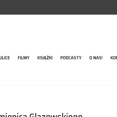
ULICE
FILMY
KSIĄŻKI
PODCASTY
O NAS!
KO
Kamienica Glazowskiego